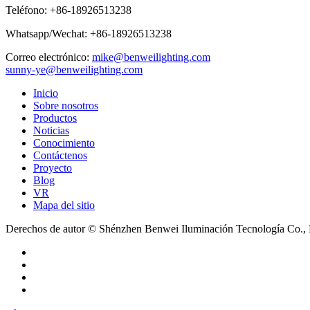
Teléfono:
+86-18926513238
Whatsapp/Wechat:
+86-18926513238
Correo electrónico:
mike@benweilighting.com
sunny-ye@benweilighting.com
Inicio
Sobre nosotros
Productos
Noticias
Conocimiento
Contáctenos
Proyecto
Blog
VR
Mapa del sitio
Derechos de autor © Shénzhen Benwei Iluminación Tecnología Co., 