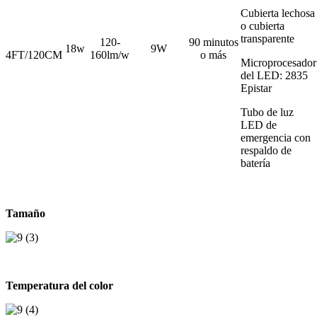
Cubierta lechosa
o cubierta
transparente
120-
90 minutos
18w
9W
4FT/120CM
160lm/w
o más
Microprocesador
del LED: 2835
Epistar
Tubo de luz
LED de
emergencia con
respaldo de
batería
Tamaño
Temperatura del color