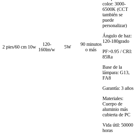
color: 3000-
6500K (CCT
también se
puede
personalizar)
Ángulo de haz:
120-180grado
120-
90 minutos
2 pies/60 cm
10w
5W
160lm/w
o más
PF>0.95 / CRI:
85Ra
Base de la
lámpara: G13,
FA8
Garantía: 3 años
Materiales:
Cuerpo de
aluminio más
cubierta de PC
Vida útil: 50000
horas