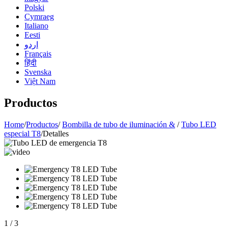
Polski
Cymraeg
Italiano
Eesti
اردو
Français
हिंदी
Svenska
Việt Nam
Productos
Home
/
Productos
/
Bombilla de tubo de iluminación &
/
Tubo LED
especial T8
/
Detalles
1
/
3