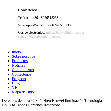
Contáctenos
Teléfono:
+86-18926513238
Whatsapp/Wechat:
+86-18926513238
Correo electrónico:
mike@benweilighting.com
sunny-ye@benweilighting.com
Inicio
Sobre nosotros
Productos
Noticias
Conocimiento
Contáctenos
Proyecto
Blog
VR
Mapa del sitio
Derechos de autor © Shénzhen Benwei Iluminación Tecnología
Co., Ltd. Todos Derechos Reservado.