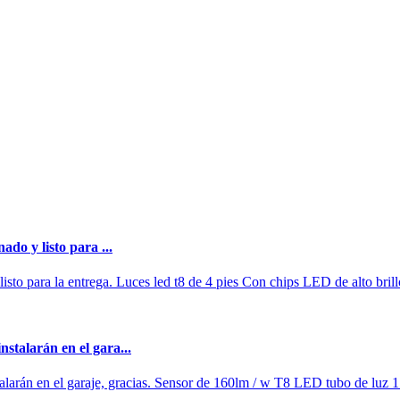
ado y listo para ...
 listo para la entrega. Luces led t8 de 4 pies Con chips LED de alto bri
stalarán en el gara...
larán en el garaje, gracias. Sensor de 160lm / w T8 LED tubo de luz 1.