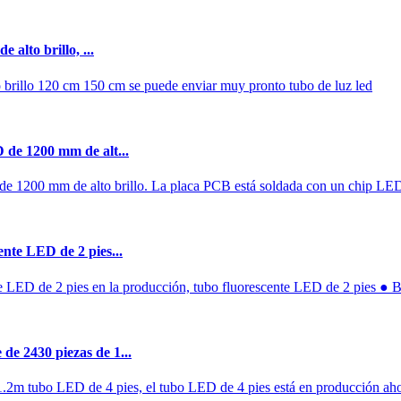
 alto brillo, ...
lto brillo 120 cm 150 cm se puede enviar muy pronto tubo de luz led
D de 1200 mm de alt...
de 1200 mm de alto brillo. La placa PCB está soldada con un chip LED
ente LED de 2 pies...
te LED de 2 pies en la producción, tubo fluorescente LED de 2 pies ●
de 2430 piezas de 1...
1.2m tubo LED de 4 pies, el tubo LED de 4 pies está en producción aho