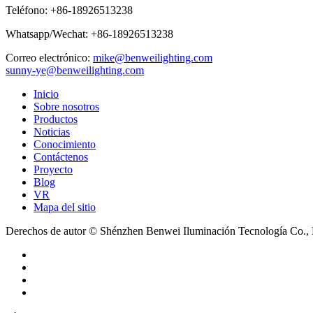
Teléfono:
+86-18926513238
Whatsapp/Wechat:
+86-18926513238
Correo electrónico:
mike@benweilighting.com
sunny-ye@benweilighting.com
Inicio
Sobre nosotros
Productos
Noticias
Conocimiento
Contáctenos
Proyecto
Blog
VR
Mapa del sitio
Derechos de autor © Shénzhen Benwei Iluminación Tecnología Co., 