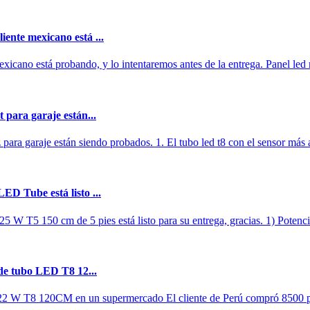
ente mexicano está ...
mexicano está probando, y lo intentaremos antes de la entrega. Panel l
 para garaje están...
 para garaje están siendo probados. 1. El tubo led t8 con el sensor más a
ED Tube está listo ...
25 W T5 150 cm de 5 pies está listo para su entrega, gracias. 1) Potenc
 de tubo LED T8 12...
de 22 W T8 120CM en un supermercado El cliente de Perú compró 8500