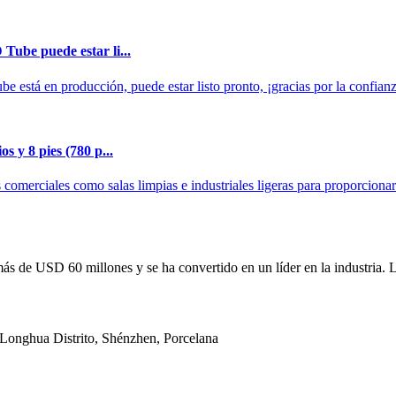
Tube puede estar li...
 está en producción, puede estar listo pronto, ¡gracias por la confian
s y 8 pies (780 p...
comerciales como salas limpias e industriales ligeras para proporciona
ás de USD 60 millones y se ha convertido en un líder en la industria. 
, Longhua Distrito, Shénzhen, Porcelana