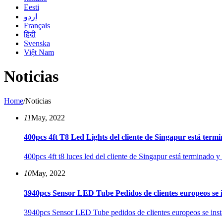
Eesti
اردو
Français
हिंदी
Svenska
Việt Nam
Noticias
Home
/
Noticias
11
May, 2022
400pcs 4ft T8 Led Lights del cliente de Singapur está termin
400pcs 4ft t8 luces led del cliente de Singapur está terminado y
10
May, 2022
3940pcs Sensor LED Tube Pedidos de clientes europeos se in
3940pcs Sensor LED Tube pedidos de clientes europeos se insta