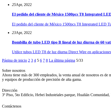
25
Apr, 2022
El pedido del cliente de México 1500pcs T8 Integrated LED 
El pedido del cliente de México 1500pcs T8 Integrated LED Tube
23
Apr, 2022
Bombilla de tubo LED tipo B lineal de luz diurna de 60 vatio
Utilice tubos LED T8 de luz diurna Direct Wire en aplicaciones 
Página de inicio
2
3
4
5
6
7
8
La última página
5/33
Sobre nosotros
Ahora tiene más de 300 empleados, la venta anual de nosotros es de m
y equipos de producción de precisión de alta gama.
Dirección
3º Piso, 5to Edificio, Hebei Industriales parque, Hualián Comunidad
Contáctenos